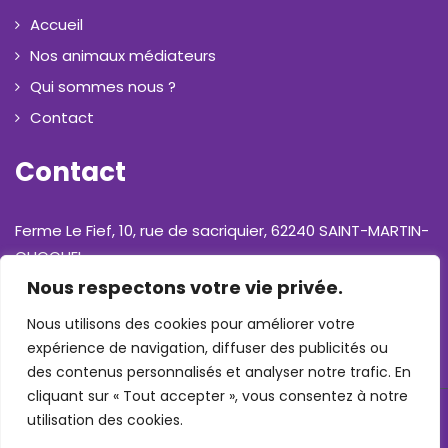
Accueil
Nos animaux médiateurs
Qui sommes nous ?
Contact
Contact
Ferme Le Fief, 10, rue de sacriquier, 62240 SAINT-MARTIN-
CHOQUEL
Nous respectons votre vie privée.
Téléphone : 06 31 17 01 13
Nous utilisons des cookies pour améliorer votre
expérience de navigation, diffuser des publicités ou
E-mail : contact@aurore-mediation-animale.fr
des contenus personnalisés et analyser notre trafic. En
cliquant sur « Tout accepter », vous consentez à notre
utilisation des cookies.
© Copyright 2023 Aurore Médiation Animale -
Mentions