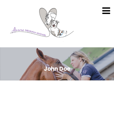
John Doe
Off
16 décembre 2020
adminAMA
Posuere tellus imperdiet facilisis. Curabitur vive
faucibusy tellus, eu semper nunc finibus plerat.
Suspendisse potenti. Praesent vel sem nvulpue