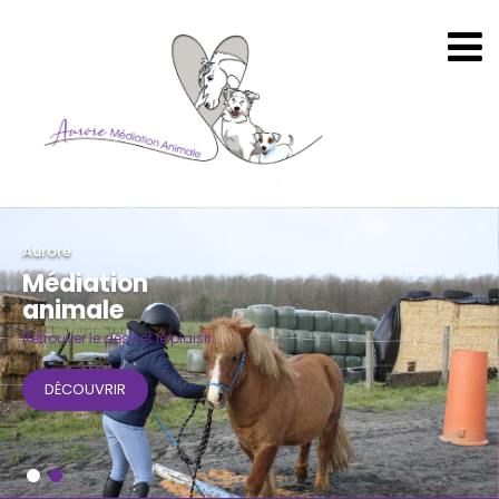
Aurore
Médiation
animale
Retrouver le désir et le plaisir…
DÉCOUVRIR