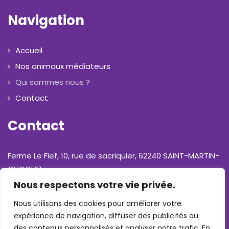
Navigation
Accueil
Nos animaux médiateurs
Qui sommes nous ?
Contact
Contact
Ferme Le Fief, 10, rue de sacriquier, 62240 SAINT-MARTIN-
CHOQUEL
Nous respectons votre vie privée.
Téléphone : 06 31 17 01 13
Nous utilisons des cookies pour améliorer votre
expérience de navigation, diffuser des publicités ou
E-mail : contact@aurore-mediation-animale.fr
des contenus personnalisés et analyser notre trafic. En