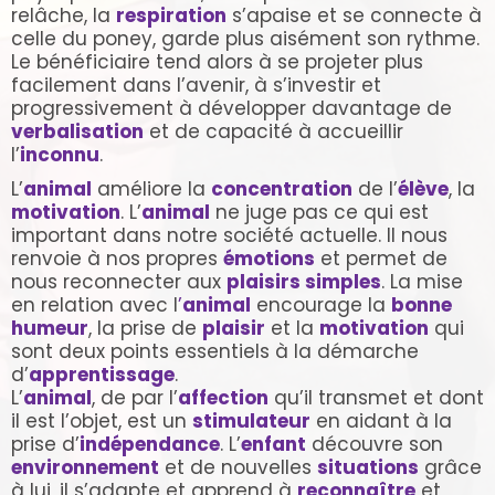
relâche, la
respiration
s’apaise et se connecte à
celle du poney, garde plus aisément son rythme.
Le bénéficiaire tend alors à se projeter plus
facilement dans l’avenir, à s’investir et
progressivement à développer davantage de
verbalisation
et de capacité à accueillir
l’
inconnu
.
L’
animal
améliore la
concentration
de l’
élève
, la
motivation
. L’
animal
ne juge pas ce qui est
important dans notre société actuelle. Il nous
renvoie à nos propres
émotions
et permet de
nous reconnecter aux
plaisirs simples
. La mise
en relation avec l
’
animal
encourage la
bonne
humeur
, la prise de
plaisir
et la
motivation
qui
sont deux points essentiels à la démarche
d’
apprentissage
.
L’
animal
, de par l’
affection
qu’il transmet et dont
il est l’objet, est un
stimulateur
en aidant à la
prise d’
indépendance
. L’
enfant
découvre son
environnement
et de nouvelles
situations
grâce
à lui, il s’adapte et apprend à
reconnaître
et