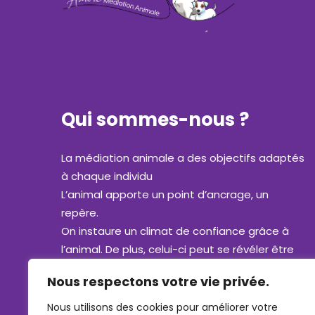
Qui sommes-nous ?
La médiation animale a des objectifs adaptés
à chaque individu
L’animal apporte un point d’ancrage, un
repère.
On instaure un climat de confiance grâce à
l’animal. De plus, celui-ci peut se révéler être
un confident, un compagnon de jeu, comme
Nous respectons votre vie privée.
un égal.
La compréhension et la communication sont
Nous utilisons des cookies pour améliorer votre