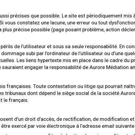
ussi précises que possible. Le site est périodiquement mis à
i vous constatez une lacune, une erreur ou tout dysfonction
a plus précise possible (page posant problème, action déclen
 périls de l’utilisateur et sous sa seule responsabilité. En 
 dommage subi par l’ordinateur de l’utilisateur ou d’une q
lles. Les liens hypertexte mis en place dans le cadre du pré
e sauraient engager la responsabilité de Aurore Médiation a
is françaises. Toute contestation ou litige qui pourrait naître
es tribunaux dont dépend le siège social de la société Auror
 le français.
sposent d’un droit d’accès, de rectification, de modification
 être exercé par voie électronique à l’adresse email suivant