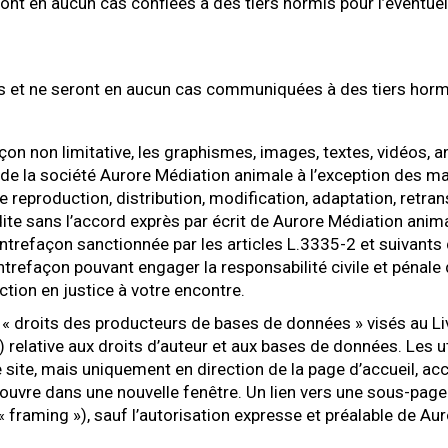
ont en aucun cas confiées à des tiers hormis pour l’éventuel
s et ne seront en aucun cas communiquées à des tiers hormis
açon non limitative, les graphismes, images, textes, vidéos, a
e de la société Aurore Médiation animale à l’exception des 
e reproduction, distribution, modification, adaptation, retra
ite sans l’accord exprès par écrit de Aurore Médiation anima
trefaçon sanctionnée par les articles L.3335-2 et suivants d
trefaçon pouvant engager la responsabilité civile et pénale d
tion en justice à votre encontre.
« droits des producteurs de bases de données » visés au Livre
8) relative aux droits d’auteur et aux bases de données. Les ut
e site, mais uniquement en direction de la page d’accueil, ac
ouvre dans une nouvelle fenêtre. Un lien vers une sous-page («
(« framing »), sauf l’autorisation expresse et préalable de A