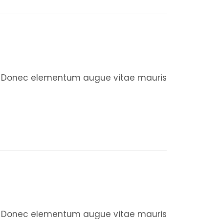
+ READ MORE
it. Donec elementum augue vitae mauris
+ READ MORE
it. Donec elementum augue vitae mauris