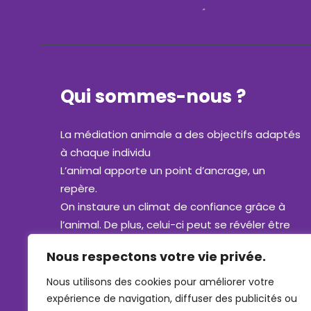
Qui sommes-nous ?
La médiation animale a des objectifs adaptés
à chaque individu
L’animal apporte un point d’ancrage, un
repère.
On instaure un climat de confiance grâce à
l’animal. De plus, celui-ci peut se révéler être
un confident, un compagnon de jeu, comme
Nous respectons votre vie privée.
un égal.
La compréhension et la communication sont
Nous utilisons des cookies pour améliorer votre
plus faciles qu’avec les adultes.
expérience de navigation, diffuser des publicités ou