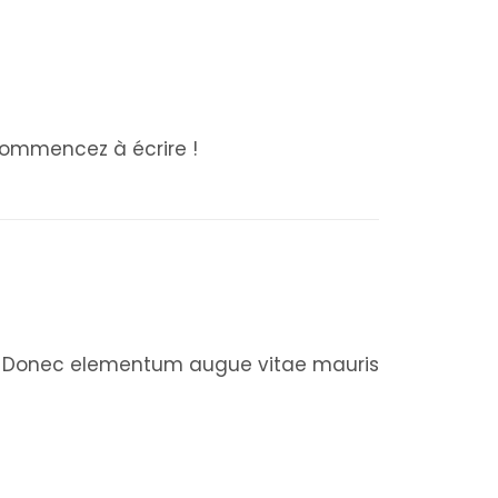
 commencez à écrire !
+ READ MORE
it. Donec elementum augue vitae mauris