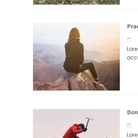
Prae
16
Lore
accu
Don
16
Lore