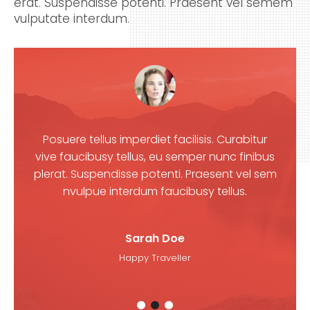
erat. Suspendisse potenti. Praesent vel semem
vulputate interdum.
itur
Posuere tellus imperdiet facilisis. Curabitur
Pos
nibus
vive faucibusy tellus, eu semper nunc finibus
vive
el sem
plerat. Suspendisse potenti. Praesent vel sem
plera
nvulpue interdum faucibusy tellus.
Sarah Doe
Happy Traveller